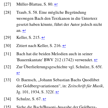
25
to
Return
[27]
Müller-Blattau, S. 80.
↩
in
reference
footnote
to
text.
[28]
Traub, S. 58. Eine mögliche Begründung
in
26
footnote
weswegen Bach den Terzkanon in die Unterterz
text.
reference
27
gesetzt haben könnte, führt der Autor jedoch nicht
in
reference
Return
an.
↩
text.
in
to
Return
[29]
Keller, S. 215.
↩
text.
footnote
to
Return
[30]
Zitiert nach Keller, S. 216.
↩
28
footnote
to
[31]
Bach hat die beiden Melodien auch in seiner
reference
29
footnote
Retur
'Bauernkantate' BWV 212 (1742) verwendet.
↩
in
reference
30
to
text.
[32]
Zur Überlieferungsgeschichte vgl. Schulze, S. 65f.
in
reference
footno
Return
↩
text.
in
31
to
[33]
O. Baensch, „Johann Sebastian Bachs Quodlibet
text.
refere
footnote
der Goldbergvariationen“, in:
Zeitschrift für Musik
,
in
32
Return
Jg. 101, 1934, S. 322f.
↩
text.
reference
to
Return
[34]
Schulze, S. 67.
↩
in
footnote
to
[35]
Siehe die Bach/Busoni-Ausgabe der Goldberg-