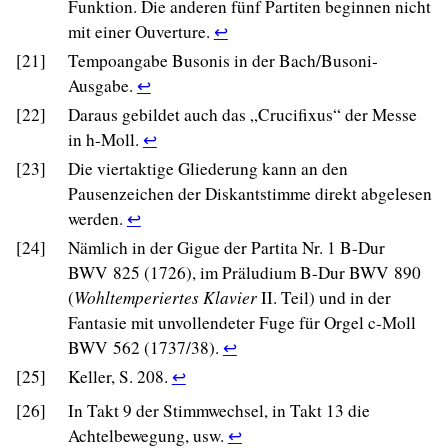
reference
Funktion. Die anderen fünf Partiten beginnen nicht
in
Return
mit einer Ouverture.
↩
text.
to
[21]
Tempoangabe Busonis in der Bach/Busoni-
footnote
Return
Ausgabe.
↩
20
to
[22]
Daraus gebildet auch das „Crucifixus“ der Messe
reference
footnote
Return
in h-Moll.
↩
in
21
to
[23]
Die viertaktige Gliederung kann an den
text.
reference
footnote
Pausenzeichen der Diskantstimme direkt abgelesen
in
22
Return
werden.
↩
text.
reference
to
[24]
Nämlich in der Gigue der Partita Nr. 1 B-Dur
in
footnote
BWV 825 (1726), im Präludium B-Dur BWV 890
text.
23
(
Wohltemperiertes Klavier
II. Teil) und in der
reference
Fantasie mit unvollendeter Fuge für Orgel c-Moll
in
Return
BWV 562 (1737/38).
↩
text.
to
Return
[25]
Keller, S. 208.
↩
footnote
to
[26]
In Takt 9 der Stimmwechsel, in Takt 13 die
24
footnote
Return
Achtelbewegung, usw.
↩
reference