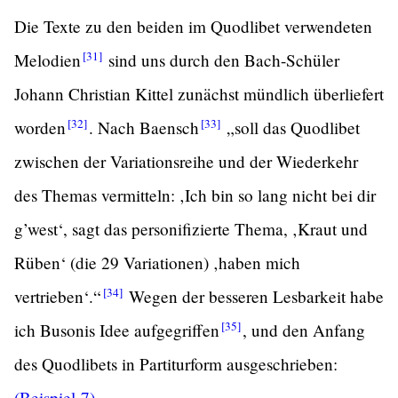
Die Texte zu den beiden im Quodlibet verwendeten
[31]
Melodien
sind uns durch den Bach-Schüler
Johann Christian Kittel zunächst mündlich überliefert
[32]
[33]
worden
.
Nach
Baensch
„soll das Quodlibet
zwischen der Variationsreihe und der Wiederkehr
des Themas vermitteln: ‚Ich bin so lang nicht bei dir
g’west‘, sagt das personifizierte Thema, ‚Kraut und
Rüben‘ (die 29 Variationen) ‚haben mich
[34]
vertrieben‘.“
Wegen der besseren Lesbarkeit habe
[35]
ich Busonis Idee
aufgegriffen
,
und den Anfang
des Quodlibets in Partiturform ausgeschrieben:
(Beispiel 7)