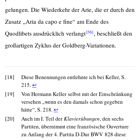
gelungen. Die Wiederkehr der Arie, die er durch den
Zusatz „Aria da capo e fine“ am Ende des
[36]
Quodlibets ausdrücklich
verlangt
,
beschließt den
großartigen Zyklus der Goldberg-Variationen.
[18]
Diese Benennungen entlehnte ich bei Keller, S.
Return
215.
↩
to
[19]
Von Hermann Keller selbst mit der Einschränkung
footnote
versehen „wenn es den damals schon gegeben
18
Return
hätte“, S. 218.
↩
reference
to
[20]
Auch im I. Teil der
Klavierübungen
, den sechs
in
footnote
Partiten, übernimmt eine französische Ouverture
text.
19
zu Anfang der 4. Partita D-Dur BWV 828 diese