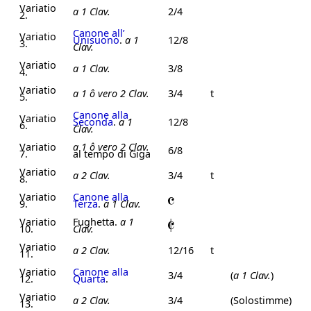
Variatio
a 1 Clav.
2/4
2.
Canone all’
Variatio
Unisuono
.
a 1
12/8
3.
Clav.
Variatio
a 1 Clav.
3/8
4.
Variatio
a 1 ô vero 2 Clav.
3/4
t
5.
Canone alla
Variatio
Seconda
.
a 1
12/8
6.
Clav.
Variatio
a 1 ô vero 2 Clav.
6/8
7.
al tempo di Giga
Variatio
a 2 Clav.
3/4
t
8.
Variatio
Canone alla
9.
Terza
.
a 1 Clav.
Variatio
Fughetta.
a 1
10.
Clav.
Variatio
a 2 Clav.
12/16
t
11.
Variatio
Canone alla
3/4
(
a 1 Clav.
)
12.
Quarta
.
Variatio
a 2 Clav.
3/4
(Solostimme)
13.