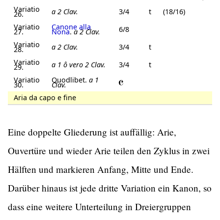
Variatio
a 2 Clav.
3/4
t
(18/16)
26.
Variatio
Canone alla
6/8
27.
Nona
.
a 2 Clav.
Variatio
a 2 Clav.
3/4
t
28.
Variatio
a 1 ô vero 2 Clav.
3/4
t
29.
Variatio
Quodlibet.
a 1
30.
Clav.
Aria da capo e fine
Eine doppelte Gliederung ist auffällig: Arie,
Ouvertüre und wieder Arie teilen den Zyklus in zwei
Hälften und markieren Anfang, Mitte und Ende.
Darüber hinaus ist jede dritte Variation ein Kanon, so
dass eine weitere Unterteilung in Dreiergruppen