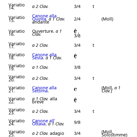
Variatio
a 2 Clav.
3/4
t
14.
Canone alla
Variatio
Quinta
.
a 1 Clav.
2/4
(Moll)
15.
andante
Variatio
Ouverture.
a 1
,
16.
Clav.
3/8
Variatio
a 2 Clav.
3/4
t
17.
Variatio
Canone alla
18.
Sesta
.
a 1 Clav.
Variatio
a 1 Clav.
3/8
19.
Variatio
a 2 Clav.
3/4
t
20.
Variatio
Canone alla
(Moll,
a 1
21.
Settima
.
Clav.
)
Variatio
a 1 Clav.
alla
22.
breve
Variatio
a 2 Clav.
3/4
t
23.
Variatio
Canone all’
9/8
24.
Ottava
.
a 1 Clav.
Variatio
(Moll,
a 2 Clav.
adagio
3/4
25.
Solostimme)