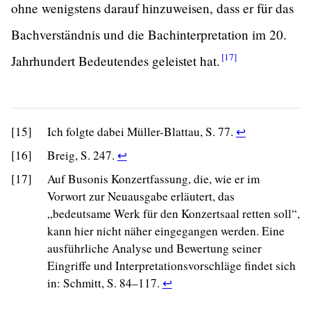
ohne wenigstens darauf hinzuweisen, dass er für das
Bachverständnis und die Bachinterpretation im 20.
[17]
Jahrhundert Bedeutendes geleistet
hat.
Return
[15]
Ich folgte dabei Müller-Blattau, S. 77.
↩
to
Return
[16]
Breig, S. 247.
↩
footnote
to
[17]
Auf Busonis Konzertfassung, die, wie er im
15
footnote
Vorwort zur Neuausgabe erläutert, das
reference
16
„bedeutsame Werk für den Konzertsaal retten soll“,
in
reference
kann hier nicht näher eingegangen werden. Eine
text.
in
ausführliche Analyse und Bewertung seiner
text.
Eingriffe und Interpretationsvorschläge findet sich
Return
in: Schmitt, S. 84–117.
↩
to