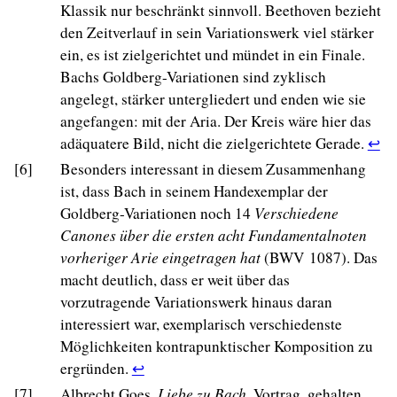
Klassik nur beschränkt sinnvoll. Beethoven bezieht
den Zeitverlauf in sein Variationswerk viel stärker
ein, es ist zielgerichtet und mündet in ein Finale.
Bachs Goldberg-Variationen sind zyklisch
angelegt, stärker untergliedert und enden wie sie
angefangen: mit der Aria. Der Kreis wäre hier das
Re
adäquatere Bild, nicht die zielgerichtete Gerade.
↩
to
[6]
Besonders interessant in diesem Zusammenhang
fo
ist, dass Bach in seinem Handexemplar der
5
Goldberg-Variationen noch 14
Verschiedene
re
Canones über die ersten acht Fundamentalnoten
in
vorheriger Arie eingetragen hat
(BWV 1087). Das
tex
macht deutlich, dass er weit über das
vorzutragende Variationswerk hinaus daran
interessiert war, exemplarisch verschiedenste
Möglichkeiten kontrapunktischer Komposition zu
Return
ergründen.
↩
to
[7]
Albrecht Goes,
Liebe zu Bach
, Vortrag, gehalten