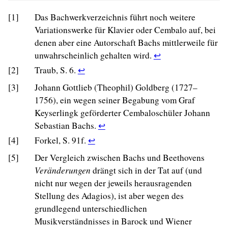
[1]
Das Bachwerkverzeichnis führt noch weitere
Variationswerke für Klavier oder Cembalo auf, bei
denen aber eine Autorschaft Bachs mittlerweile für
Return
unwahrscheinlich gehalten wird.
↩
to
Return
[2]
Traub, S. 6.
↩
footnote
to
[3]
Johann Gottlieb (Theophil) Goldberg (1727–
1
footnote
1756), ein wegen seiner Begabung vom Graf
reference
2
Keyserlingk geförderter Cembaloschüler Johann
in
reference
Return
Sebastian Bachs.
↩
text.
in
to
Return
[4]
Forkel, S. 91f.
↩
text.
footnote
to
[5]
Der Vergleich zwischen Bachs und Beethovens
3
footnote
Veränderungen
drängt sich in der Tat auf (und
reference
4
nicht nur wegen der jeweils herausragenden
in
reference
Stellung des Adagios), ist aber wegen des
text.
in
grundlegend unterschiedlichen
text.
Musikverständnisses in Barock und Wiener